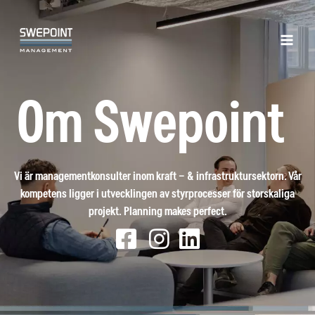
Hoppa
Main
till
Men
innehåll
Om Swepoint
Vi är managementkonsulter inom kraft – & infrastruktursektorn. Vår
kompetens ligger i utvecklingen av styrprocesser för storskaliga
projekt. Planning makes perfect.