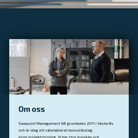
Om oss
Swepoint Management AB grundades 2011 i Västerås
och är idag ett väletablerat konsultbolag
inom projektstyrning. Vi har stor kunskap och